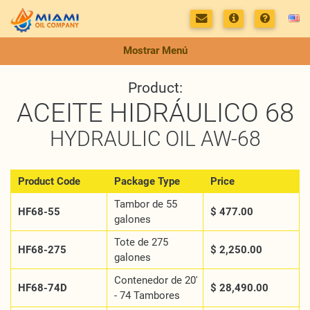
Mostrar Menú
Product:
ACEITE HIDRÁULICO 68
HYDRAULIC OIL AW-68
Product Code
Package Type
Price
Tambor de 55
HF68-55
$ 477.00
galones
Tote de 275
HF68-275
$ 2,250.00
galones
Contenedor de 20'
HF68-74D
$ 28,490.00
- 74 Tambores